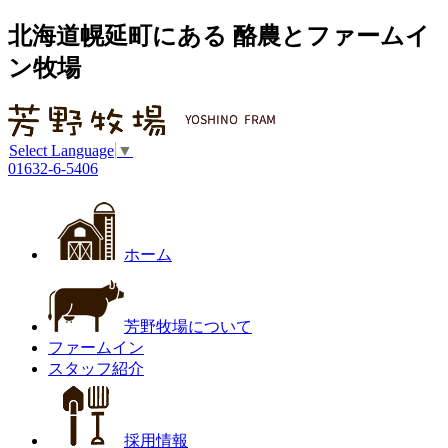
北海道幌延町にある 酪農とファームイ
ン牧場
Select Language
▼
01632-6-5406
ホーム
芳野牧場について
ファームイン
スタッフ紹介
採用情報